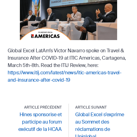
Global Excel LatAm’s Victor Navarro spoke on Travel &
Insurance After COVID-19 at ITIC Americas, Cartagena,
March 5th-8th. Read the ITIJ Review, here:
https://www.itij.com/latest/news/itic-americas-travel-
and-insurance-after-covid-19
ARTICLE PRÉCÉDENT
ARTICLE SUIVANT
Hines sponsorise et
Global Excel s’exprime
participe au forum
au Sommet des
exécutif de la HCAA
réclamations de
Uniglobal