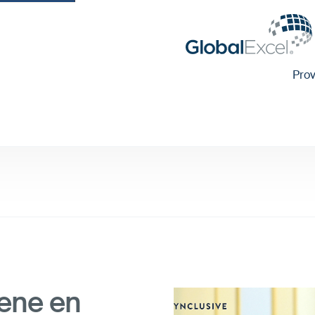
Pro
iene en