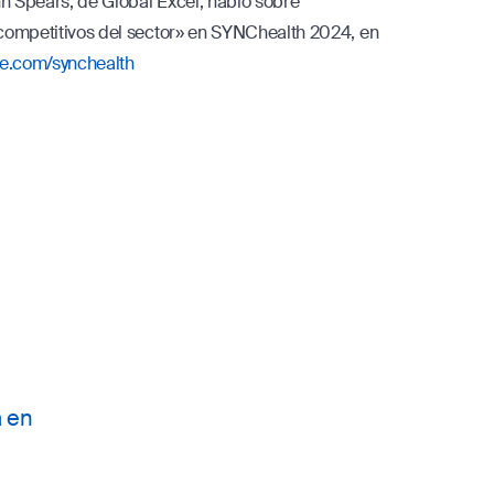
hn Spears, de Global Excel, habló sobre
competitivos del sector» en SYNChealth 2024, en
ve.com/synchealth
a en