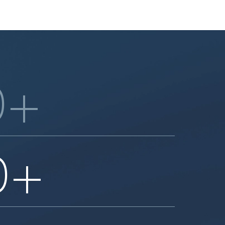
0
+
0
+