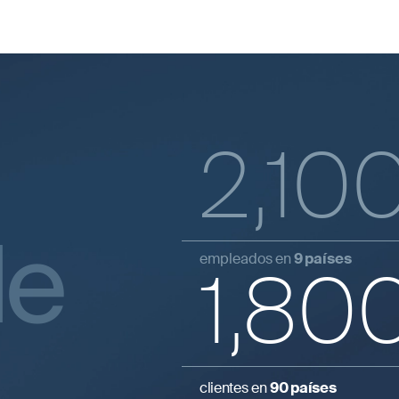
2,10
de
empleados en
9 países
1,80
clientes en
90 países