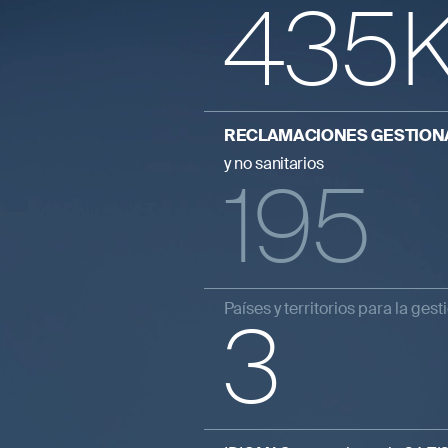
435
RECLAMACIONES GESTION
y no sanitarios
195
Países y territorios para la gest
3