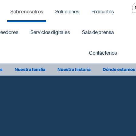
Sobre nosotros
Soluciones
Productos
veedores
Servicios digitales
Sala de prensa
Contáctenos
os
Nuestra familia
Nuestra historia
Dónde estamos