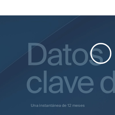
Datos
clave 
Una instantánea de 12 meses