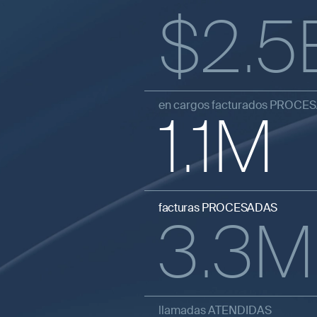
$
2.5
en cargos facturados PROCE
1.1
M
facturas PROCESADAS
3.3
M
llamadas ATENDIDAS