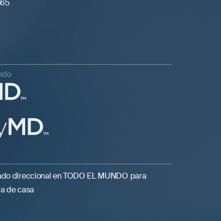
365
ndo
idado direccional en TODO EL MUNDO para
ra de casa